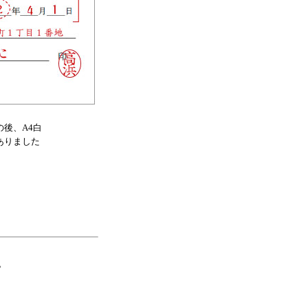
後、A4白
ありました
。