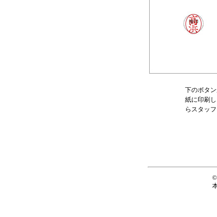
下のボタン
紙に印刷し
らスタッフ
©