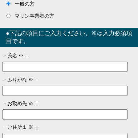
一般の方
マリン事業者の方
●下記の項目にご入力ください。※は入力必須項
目です。
・
氏名
※ ：
・ふりがな ※ ：
・
お勤め先
※ ：
・ご住所１ ※ ：