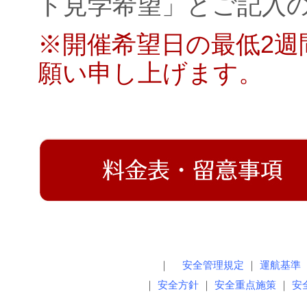
ト見学希望」とご記入
※開催希望日の最低2
願い申し上げます。
｜
安全管理規定
｜
運航基準
｜
安全方針
｜
安全重点施策
｜
安