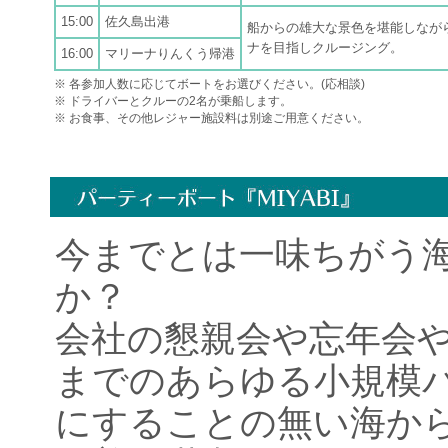
15:00
佐久島出港
船からの雄大な景色を堪能しなが
ナを目指しクルージング。
16:00
マリーナりんくう帰港
※ 各参加人数に応じてボートをお選びください。(応相談)
※ ドライバーとクルーの2名が乗船します。
※ お食事、その他レジャー施設料は別途ご用意ください。
今までとは一味ちがう
か？
会社の懇親会や忘年会や
までのあらゆる小規模
にすることの無い海か