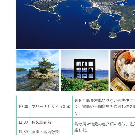
知多半島を左舷に見ながら爽快ク
10:00
マリーナりんくう出港
グ。篠島や日間賀島を通過し佐久
う。
11:00
佐久島到着
島散策や地元の魚介類を堪能。佐
楽しむ。
11:30
食事・島内散策