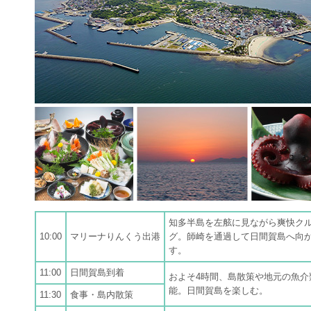
知多半島を左舷に見ながら爽快ク
10:00
マリーナりんくう出港
グ。師崎を通過して日間賀島へ向
す。
11:00
日間賀島到着
およそ4時間、島散策や地元の魚介
能。日間賀島を楽しむ。
11:30
食事・島内散策