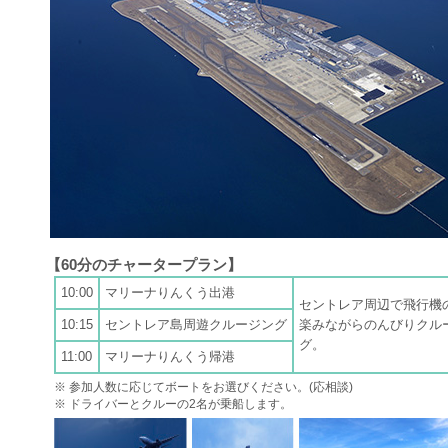
【60分のチャータープラン】
10:00
マリーナりんくう出港
セントレア周辺で飛行機
10:15
セントレア島周遊クルージング
楽みながらのんびりクル
グ。
11:00
マリーナりんくう帰港
※ 参加人数に応じてボートをお選びください。(応相談)
※ ドライバーとクルーの2名が乗船します。