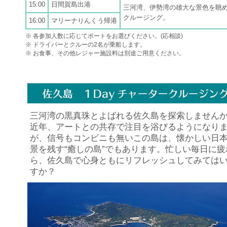
15:00
日間賀島出港
三河湾、伊勢湾の雄大な景色を眺
クルージング。
16:00
マリーナりんくう帰港
※ 各参加人数に応じてボートをお選びください。(応相談)
※ ドライバーとクルーの2名が乗船します。
※ お食事、その他レジャー施設料は別途ご用意ください。
三河湾の黒真珠とよばれる佐久島を探索しません
近年、アートとの共存で注目を浴びるようになり
が、信号もコンビニも無いこの島は、懐かしい日
景を残す“癒しの島”でもあります。忙しい毎日に疲
ら、佐久島で心身ともにリフレッシュしてみては
すか？