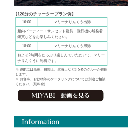
【120分のチャータープラン例】
16:00
マリーナりんくう出港
船内パーティー・サンセット鑑賞・飛行機の離発着
鑑賞などをお楽しみください。
18:00
マリーナりんくう帰港
およそ2時間をたっぷり楽しんでいただいて、マリー
ナりんくうに到着です。
※ 運航には船長、機関士、航海士など計5名のクルーが乗船
します。
※ お食事、お飲物等のケータリングについては別途ご相談
ください。(別料金)