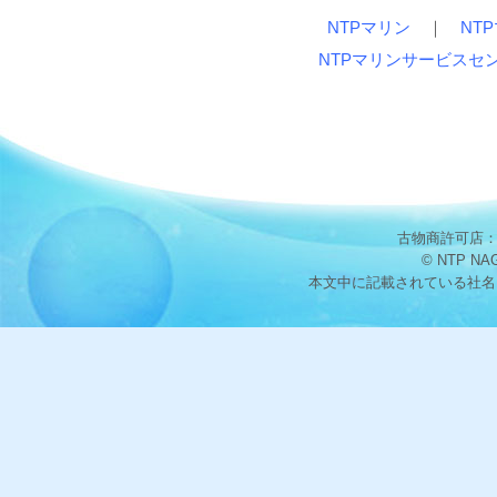
NTPマリン
｜
NT
NTPマリンサービスセ
古物商許可店：愛
© NTP NA
本文中に記載されている社名