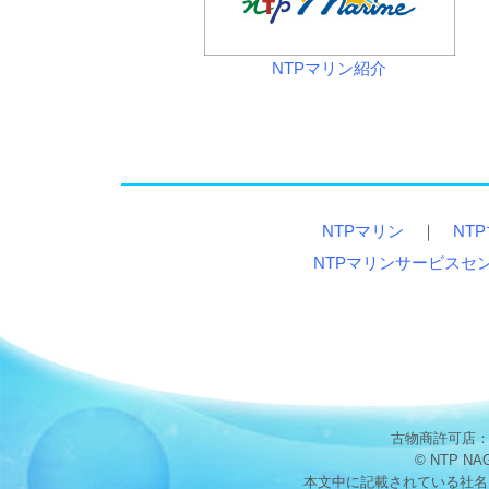
NTPマリン紹介
NTPマリン
｜
NT
NTPマリンサービスセ
古物商許可店：愛
© NTP NA
本文中に記載されている社名