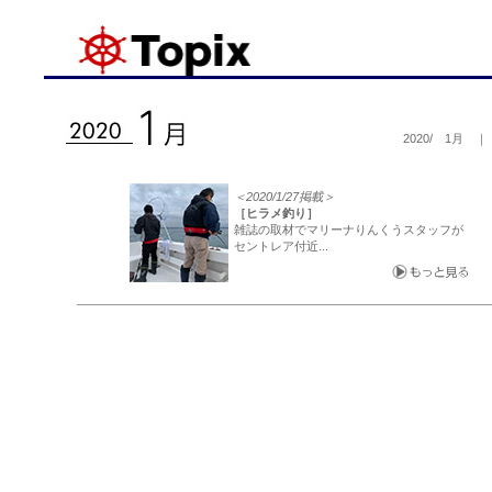
2020/ 1月 
＜2020/1/27掲載＞
［ヒラメ釣り］
雑誌の取材でマリーナりんくうスタッフが
セントレア付近...