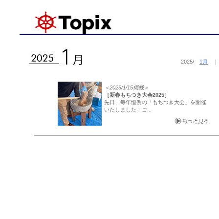
2025/
1月
＜2025/1/15掲載＞
［新春もちつき大会2025］
先日、毎年恒例の「もちつき大会」を開催
いたしました！ご...