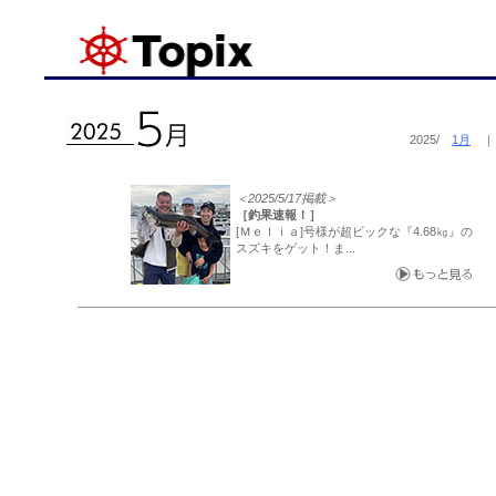
2025/
1月
＜2025/5/17掲載＞
［釣果速報！］
[Ｍｅｌｉａ]号様が超ビックな『4.68㎏』の
スズキをゲット！ま...