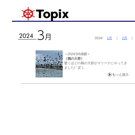
2024/
1月
｜
2月
＜2024/3/9掲載＞
［鵜の大群］
驚くほどの鵜の大群がマリーナにやってき
ました( ﾟДﾟ)...