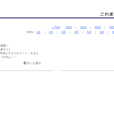
＜TOP
2018
｜
2019
｜
2020
｜
202
2025/
1月
｜
2月
｜
3月
｜
4月
｜
5月
｜
6月
｜
/1掲載＞
マダイ！］
ioia]号様がマダイをゲット！大きさ
5.04㎏！！...