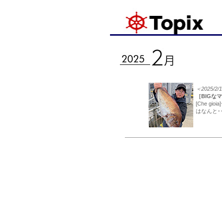
＜2025/2
［BIGな
[Che g
はなんと･･･