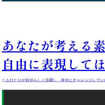
あ
な
た
が
考
え
る
自
由
に
表
現
し
て
一人ひとりが自分らしく活躍し、存分にチャレンジしてい