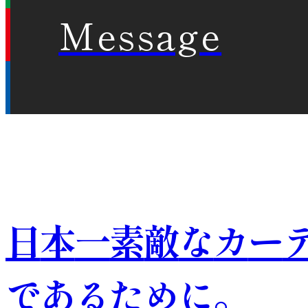
Message
日
本
一
素
敵
な
カ
ー
で
あ
る
た
め
に
。