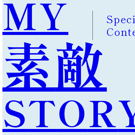
M
Y
Speci
Cont
素
敵
S
T
O
R