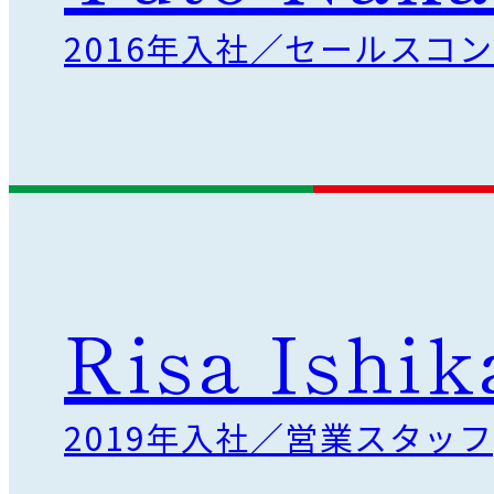
Vision
2016年入社／セールスコ
全
力
で
お
客
さ
ま
と
向
き
合
う
Risa Ishi
2019年入社／営業スタッフ