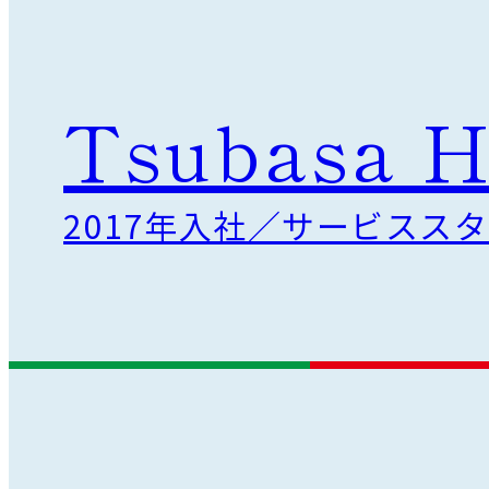
Tsubasa H
2017年入社／サービスス
。
決
し
て
妥
協
し
な
い