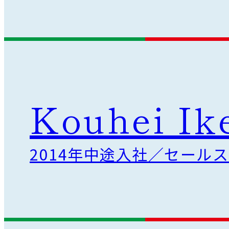
Kouhei I
2014年中途入社／セール
。
提
供
し
て
い
き
た
い