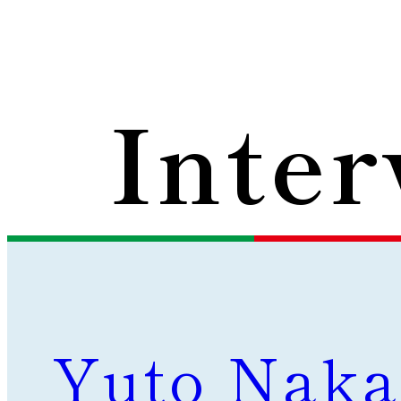
d To Th
I
n
t
e
r
お
客
さ
ま
と
の
絆
一
歩
先
の
未
来
へ
どんな時代でも変わらない「信頼と絆」という原点を見失
日
本
一
素
敵
な
営
業
ス
タ
ッ
フ
を
め
ざ
す
、
ICTの活用などを通して、
業務効率化や新サービスの展開
Yuto Nak