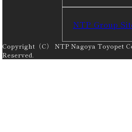
NTP Group Sit
Copyright（C） NTP Nagoya Toyopet Cor
Reserved.