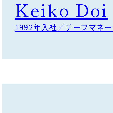
「
あ
り
が
とう
」
が
飛
び
交
う
店
舗を
Keiko Doi
1992年入社／チーフマネ