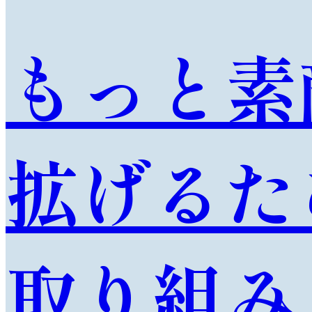
も
っ
と
素
拡
げ
る
た
取
り
組
み