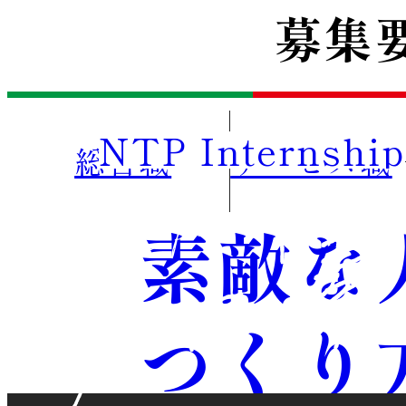
募
集
NTP Internship
総合職
サービス職
素
敵
な
つ
く
り