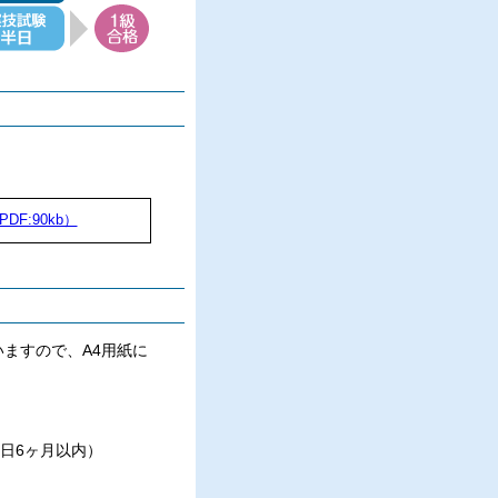
DF:90kb）
ますので、A4用紙に
日6ヶ月以内）