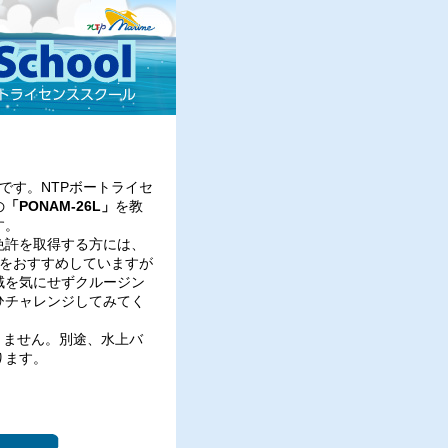
です。NTPボートライセ
の
「PONAM-26L」
を教
す。
免許を取得する方には、
とをおすすめしていますが
域を気にせずクルージン
ひチャレンジしてみてく
きません。別途、水上バ
ります。