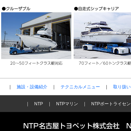
｜
施設・設備紹介
｜
テクニカルメニュー
｜
取り扱い
｜
NTP
｜
NTPマリン
｜
NTPボートライセ