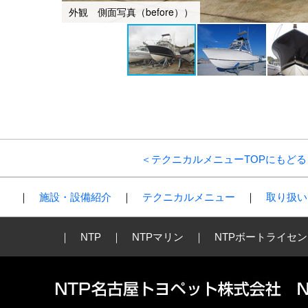
外観 側面写真（before））
＜テクニカルメニューTOPにもどる
｜
施設・設備紹介
｜
テクニカルメニュー
｜
取り扱い
｜
NTP
｜
NTPマリン
｜
NTPボートライセ