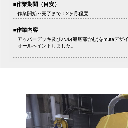
■作業期間（目安）
作業開始～完了まで：2ヶ月程度
■作業内容
アッパーデッキ及びハル(船底部含む)をmutaデザ
オールペイントしました。