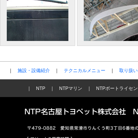
｜
施設・設備紹介
｜
テクニカルメニュー
｜
取り扱い
｜
NTP
｜
NTPマリン
｜
NTPボートライセ