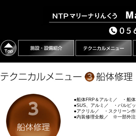
●船体FRP＆アルミ／ ・船
●SUS、アルミ／ ・パルピ
●アクリル／ ・スクリーン
●内装修理全般／ ※一部外